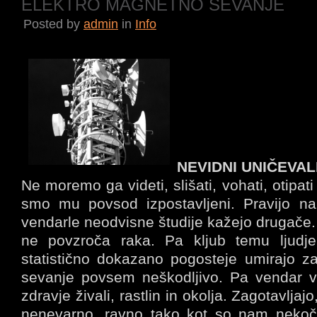
ELEKTRO MAGNETNO SEVANJE
Posted by
admin
in
Info
NEVIDNI UNIČEVA
Ne moremo ga videti, slišati, vohati, otipati
smo mu povsod izpostavljeni. Pravijo n
vendarle neodvisne študije kažejo drugače.
ne povzroča raka. Pa kljub temu ljudje 
statistično dokazano pogosteje umirajo za
sevanje povsem neškodljivo. Pa vendar v
zdravje živali, rastlin in okolja. Zagotavlja
nenevarno, ravno tako kot so nam nekoč z