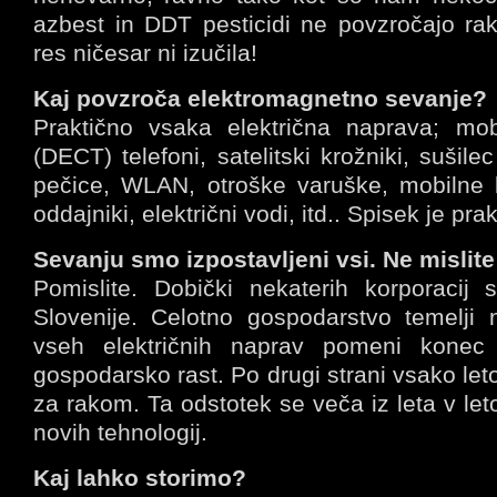
azbest in DDT pesticidi ne povzročajo r
res ničesar ni izučila!
Kaj povzroča elektromagnetno sevanje?
Praktično vsaka električna naprava; mobil
(DECT) telefoni, satelitski krožniki, sušil
pečice, WLAN, otroške varuške, mobilne b
oddajniki, električni vodi, itd.. Spisek je pr
Sevanju smo izpostavljeni vsi. Ne mislite s
Pomislite. Dobički nekaterih korporacij
Slovenije. Celotno gospodarstvo temelji 
vseh električnih naprav pomeni konec 
gospodarsko rast. Po drugi strani vsako le
za rakom. Ta odstotek se veča iz leta v l
novih tehnologij.
Kaj lahko storimo?