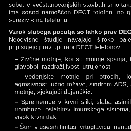
sobe. V večstanovanjskih stavbah smo tako
ima sosed nameščen DECT telefon, ne gl
»preživi« na telefonu.
Vzrok slabega počutja so lahko prav DEC
Neodvisne študije navajajo široko pal
pripisujejo prav uporabi DECT telefonov:
– Živčne motnje, kot so motnje spanja, 
glavobol, razdražljivost, utrujenost.
– Vedenjske motnje pri otrocih, ko
agresivnost, učne težave, sindrom ADS,
motnje, »jokajoči dojenčki«.
– Spremembe v krvni sliki, slaba asimil
tromboze, oslabitev imunskega sistema,
visok krvni tlak.
– Šum v ušesih tinitus, vrtoglavica, nena