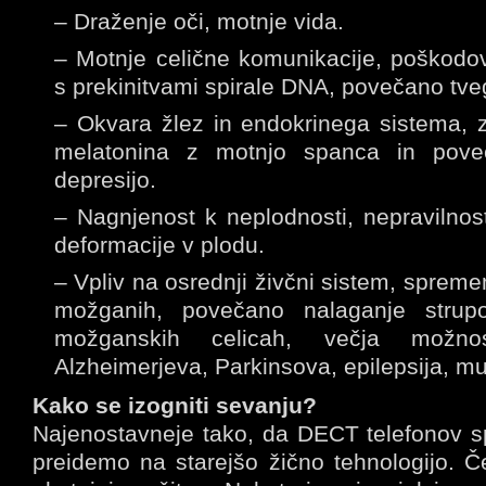
– Draženje oči, motnje vida.
– Motnje celične komunikacije, poškod
s prekinitvami spirale DNA, povečano tve
– Okvara žlez in endokrinega sistema, 
melatonina z motnjo spanca in pove
depresijo.
– Nagnjenost k neplodnosti, nepravilnos
deformacije v plodu.
– Vpliv na osrednji živčni sistem, sprem
možganih, povečano nalaganje strup
možganskih celicah, večja možn
Alzheimerjeva, Parkinsova, epilepsija, mu
Kako se izogniti sevanju?
Najenostavneje tako, da DECT telefonov s
preidemo na starejšo žično tehnologijo. Č