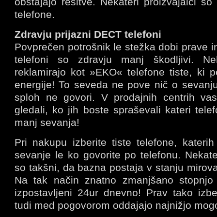
obstajajo rešitve. Nekateri proizvajalci so 
telefone.
Zdravju prijazni DECT telefoni
Povprečen potrošnik le stežka dobi prave i
telefoni so zdravju manj škodljivi. Nek
reklamirajo kot »EKO« telefone tiste, ki p
energije! To seveda ne pove nič o sevanj
sploh ne govori. V prodajnih centrih va
gledali, ko jih boste spraševali kateri telef
manj sevanja!
Pri nakupu izberite tiste telefone, kater
sevanje le ko govorite po telefonu. Nekate
so takšni, da bazna postaja v stanju mirov
Na tak način znatno zmanjšano stopnjo
izpostavljeni 24ur dnevno! Prav tako izberi
tudi med pogovorom oddajajo najnižjo mogo