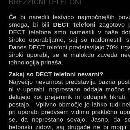
BREZŽIČNI TELEFONI
Če bi naredili lestvico najmočnejših povz
smoga, bi bili
DECT telefoni
zagotovo pr
DECT telefone smo namestili v naše dom
široko uporabljamo, saj so nadomestili st
Danes DECT telefoni predstavljajo 70% trga 
široki uporabi, se le malokdo zaveda neva
tehnologija prinaša.
Zakaj so DECT telefoni nevarni?
Največjo nevarnost predstavlja bazna posta
ni v uporabi, neprestano oddaja močno s
delujejo kot prejemnik in oddajnik hkrati
postajo. Vplivno območje je lahko tudi ne
pri uporabi predvsem vidimo praktično u
se, da neprestano sevajo. Jasno, da sev
betonski zidovi, saj drugače ne bi mogli t