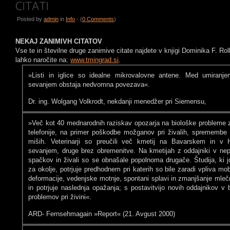
Posted by
admin
in
Info
- (
0 Comments
)
NEKAJ ZANIMIVH CITATOV
Vse te in številne druge zanimive citate najdete v knjigi Dominika F. 
lahko naročite na:
www.tmingrad.si
.
»Listi in iglice so idealne mikrovalovne antene. Med umiranj
sevanjem obstaja nedvomna povezava«.
Dr. ing. Wolgang Volkrodt, nekdanji menedžer pri Siemensu,
»Več kot 40 mednarodnih raziskav opozarja na biološke probleme 
telefonije, na primer poškodbe možganov pri živalih, spremembe 
miših. Veterinarji so preučili več kmetij na Bavarskem in v
sevanjem, druge brez obremenitve. Na kmetijah z oddajniki v nepos
spačkov in živali so se obnašale popolnoma drugače. Študija, ki j
za okolje, potrjuje predhodnem pri katerih so bile zaradi vpliva mo
deformacije, vedenjske motnje, spontani splavi in zmanjšanje mle
in potrjuje naslednja opažanja; s postavitvijo novih oddajnikov v b
problemov pri živini«.
ARD- Fernsehmagain »Report« (21. Avgust 2000)