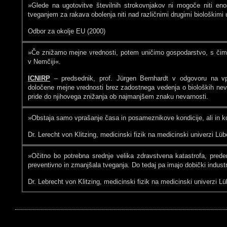
»Glede na ugotovitve številnih strokovnjakov ni mogoče niti eno
tveganjem za rakava obolenja niti nad različnimi drugimi biološkimi 
Odbor za okolje EU (2000)
»Če znižamo mejne vrednosti, potem uničimo gospodarstvo, s čimer
v Nemčiji«.
ICNIRP
– predsednik, prof. Jürgen Bernhardt v odgovoru na vpr
določene mejne vrednosti brez zadostnega vedenja o bioloških neva
pride do njihovega znižanja ob najmanjšem znaku nevarnosti.
»Obstaja samo vprašanje časa in posameznikove kondicije, ali in kd
Dr. Lerecht von Klitzing, medicinski fizik na medicinski univerzi Lü
»Očitno bo potrebna srednje velika zdravstvena katastrofa, pre
preventivno in zmanjšala tveganja. Do tedaj pa imajo dobički industr
Dr. Lebrecht von Klitzing, medicinski fizik na medicinski univerzi L